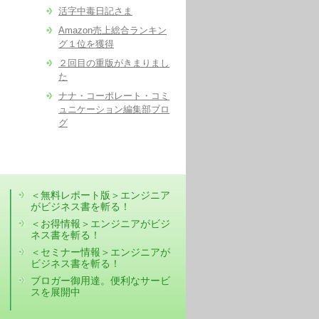
活字中毒日記さま
Amazon売上総合ランキン
グ１位を獲得
２回目の重版がきまりまし
た
ナナ・コーポレート・コミ
ュニケーション編集部ブロ
グ
＜無料レポート版＞エンジニア
がビジネス書を斬る！
＜お得情報＞エンジニアがビジ
ネス書を斬る！
＜セミナー情報＞エンジニアが
ビジネス書を斬る！
ブロガー御用達。便利なサービ
スを展開中