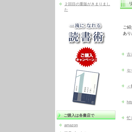
２回目の重版がきまりまし
た
ご紹
あり
古
セ
＜
ht
ご購入は各書店で
忙
amazon