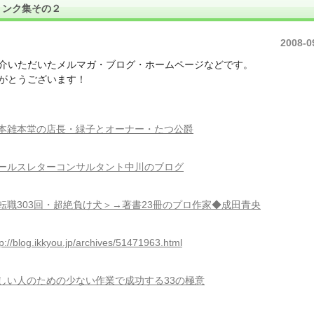
リンク集その２
2008-0
介いただいたメルマガ・ブログ・ホームページなどです。
がとうございます！
本雑本堂の店長・緑子とオーナー・たつ公爵
ールスレターコンサルタント中川のブログ
転職303回・超絶負け犬＞→著書23冊のプロ作家◆成田青央
tp://blog.ikkyou.jp/archives/51471963.html
しい人のための少ない作業で成功する33の極意