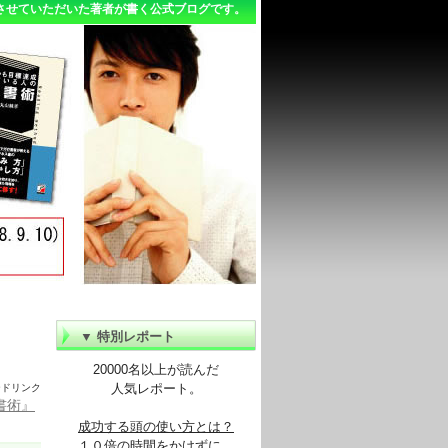
得させていただいた著者が書く公式ブログです。
▼ 特別レポート
20000名以上が読んだ
人気レポート。
ードリンク
書術』
成功する頭の使い方とは？
１０倍の時間をかけずに、