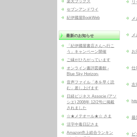
楽天ブックス
リ
セブンアンドワイ
紀伊國屋BookWeb
メ
メ
最新のお知らせ
「紀伊國屋書店さんへ行こ
お
う」キャンペーン開催
ご縁がひろがっています
仕
オンライン書評図書館 -
Blue Sky Horizon-
音声ファイル「本を早く読
左
む」差し上げます
日経ビジネス Associe (アソ
htt
シエ) 2008年 12/2号に掲載
されました
☆★メテオール★☆ さま
最
活字中毒日記さま
Amazon売上総合ランキン
ビ