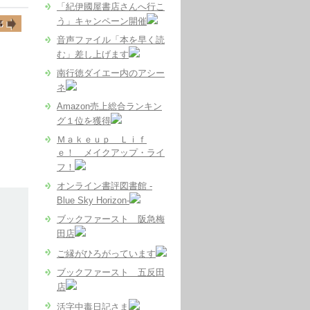
「紀伊國屋書店さんへ行こ
う」キャンペーン開催
音声ファイル「本を早く読
む」差し上げます
南行徳ダイエー内のアシー
ネ
Amazon売上総合ランキン
グ１位を獲得
Ｍａｋｅｕｐ Ｌｉｆ
ｅ！ メイクアップ・ライ
フ！
オンライン書評図書館 -
Blue Sky Horizon-
ブックファースト 阪急梅
田店
ご縁がひろがっています
ブックファースト 五反田
店
活字中毒日記さま