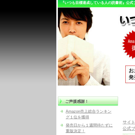
『いつも目標達成している人の読書術』公式
ご声援感謝！
Amazon売上総合ランキン
グ１位を獲得
サイト
発売日から１週間待たずに
公式
重版決定！