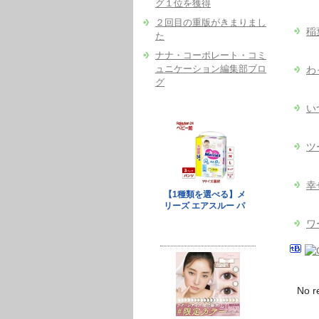
グ１位を獲得
２回目の重版がきまりまし
稲葉
た
ナナ・コーポレート・コミ
ュニケーション編集部ブロ
わ
グ
い
ツ
幸
ワ
No r