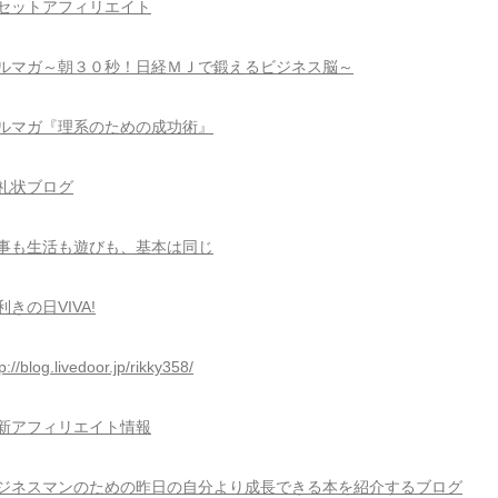
セットアフィリエイト
ルマガ～朝３０秒！日経ＭＪで鍛えるビジネス脳～
ルマガ『理系のための成功術』
礼状ブログ
事も生活も遊びも、基本は同じ
利きの日VIVA!
p://blog.livedoor.jp/rikky358/
新アフィリエイト情報
ジネスマンのための昨日の自分より成長できる本を紹介するブログ