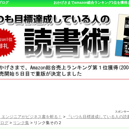
ブログ
おかげさまでamazon総合ランキング1位を獲
スポンサ
 エンジニアがビジネス書を斬る！
>
『いつも目標達成している人の読
ブログ
>
リンク集
>
リンク集その２