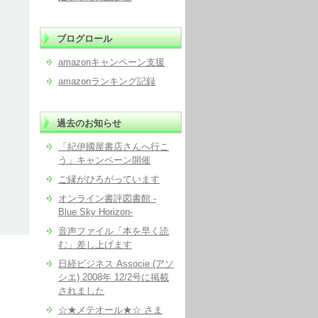
ブログロール
amazonキャンペーン支援
amazonランキング記録
過去のお知らせ
「紀伊國屋書店さんへ行こ
う」キャンペーン開催
ご縁がひろがっています
オンライン書評図書館 -
Blue Sky Horizon-
音声ファイル「本を早く読
む」差し上げます
日経ビジネス Associe (アソ
シエ) 2008年 12/2号に掲載
されました
☆★メテオール★☆ さま